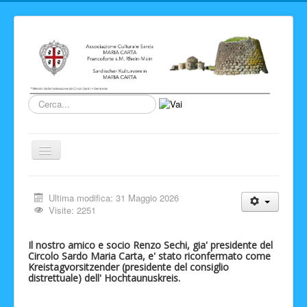
Cerca...
Cambia
navigazione
Home
Ultima modifica: 31 Maggio 2026
Novita' ed Eventi
Visite: 2251
Su di noi
Il nostro amico e socio Renzo Sechi, gia' presidente del
Storia del Circolo
Circolo Sardo Maria Carta, e' stato riconfermato come
Kreistagvorsitzender (presidente del consiglio
Sardegna
distrettuale) dell' Hochtaunuskreis.
Info e link