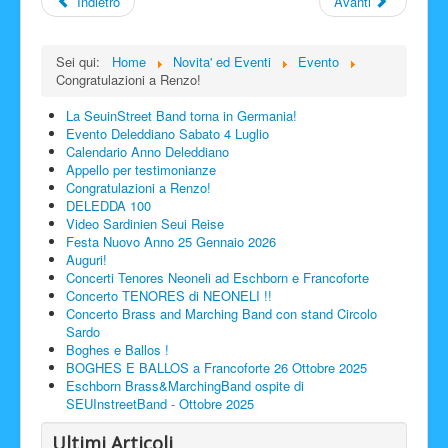
Indietro
Avanti
Sei qui:
Home
Novita' ed Eventi
Evento
Congratulazioni a Renzo!
La SeuinStreet Band torna in Germania!
Evento Deleddiano Sabato 4 Luglio
Calendario Anno Deleddiano
Appello per testimonianze
Congratulazioni a Renzo!
DELEDDA 100
Video Sardinien Seui Reise
Festa Nuovo Anno 25 Gennaio 2026
Auguri!
Concerti Tenores Neoneli ad Eschborn e Francoforte
Concerto TENORES di NEONELI !!
Concerto Brass and Marching Band con stand Circolo
Sardo
Boghes e Ballos !
BOGHES E BALLOS a Francoforte 26 Ottobre 2025
Eschborn Brass&MarchingBand ospite di
SEUInstreetBand - Ottobre 2025
Ultimi Articoli