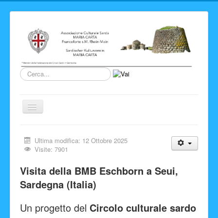
Cerca...
Cambia
navigazione
Home
Ultima modifica: 12 Ottobre 2025
Novita' ed Eventi
Visite: 7901
Su di noi
Visita della BMB Eschborn a Seui,
Storia del Circolo
Sardegna (Italia)
Sardegna
Un progetto del
Circolo culturale sardo
Info e link