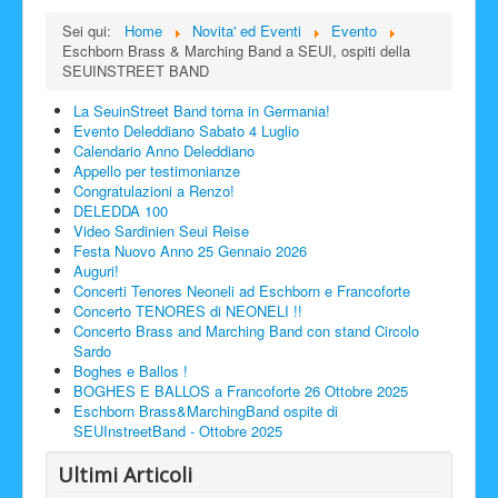
Sei qui:
Home
Novita' ed Eventi
Evento
Eschborn Brass & Marching Band a SEUI, ospiti della
SEUINSTREET BAND
La SeuinStreet Band torna in Germania!
Evento Deleddiano Sabato 4 Luglio
Calendario Anno Deleddiano
Appello per testimonianze
Congratulazioni a Renzo!
DELEDDA 100
Video Sardinien Seui Reise
Festa Nuovo Anno 25 Gennaio 2026
Auguri!
Concerti Tenores Neoneli ad Eschborn e Francoforte
Concerto TENORES di NEONELI !!
Concerto Brass and Marching Band con stand Circolo
Sardo
Boghes e Ballos !
BOGHES E BALLOS a Francoforte 26 Ottobre 2025
Eschborn Brass&MarchingBand ospite di
SEUInstreetBand - Ottobre 2025
Ultimi Articoli