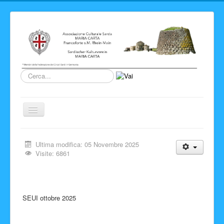
Cerca...
Cambia
navigazione
Home
Ultima modifica: 05 Novembre 2025
Novita' ed Eventi
Visite: 6861
Su di noi
Storia del Circolo
SEUI ottobre 2025
Sardegna
Info e link