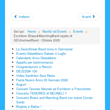
Facebook
Indietro
Avanti
Sei qui:
Home
Novita' ed Eventi
Evento
Eschborn Brass&MarchingBand ospite di
SEUInstreetBand - Ottobre 2025
La SeuinStreet Band torna in Germania!
Evento Deleddiano Sabato 4 Luglio
Calendario Anno Deleddiano
Appello per testimonianze
Congratulazioni a Renzo!
DELEDDA 100
Video Sardinien Seui Reise
Festa Nuovo Anno 25 Gennaio 2026
Auguri!
Concerti Tenores Neoneli ad Eschborn e Francoforte
Concerto TENORES di NEONELI !!
Concerto Brass and Marching Band con stand Circolo
Sardo
Boghes e Ballos !