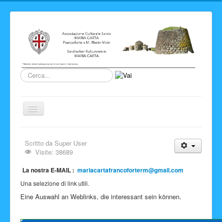
Cerca...
Cambia
navigazione
Home
Scritto da
Super User
Novita' ed Eventi
Visite: 38689
Su di noi
La nostra E-MAIL :
mariacartafrancoforterm@gmail.com
Una selezione di link utili.
Storia del Circolo
Eine Auswahl an Weblinks, die interessant sein können.
Sardegna
Info e link