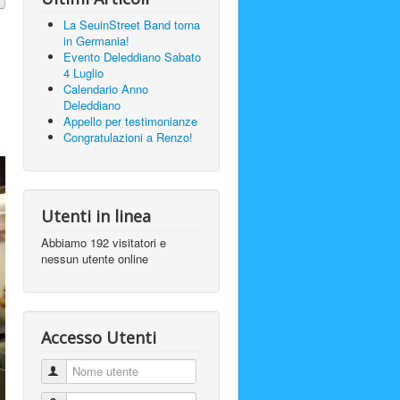
La SeuinStreet Band torna
in Germania!
Evento Deleddiano Sabato
4 Luglio
Calendario Anno
Deleddiano
Appello per testimonianze
Congratulazioni a Renzo!
Utenti in linea
Abbiamo 192 visitatori e
nessun utente online
Accesso Utenti
Nome utente