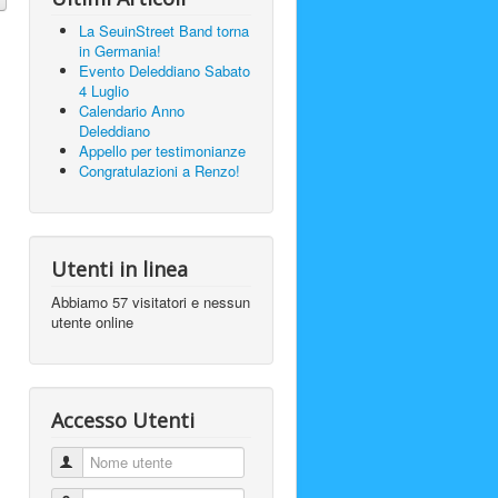
La SeuinStreet Band torna
in Germania!
Evento Deleddiano Sabato
4 Luglio
Calendario Anno
Deleddiano
Appello per testimonianze
Congratulazioni a Renzo!
Utenti in linea
Abbiamo 57 visitatori e nessun
utente online
Accesso Utenti
Nome utente