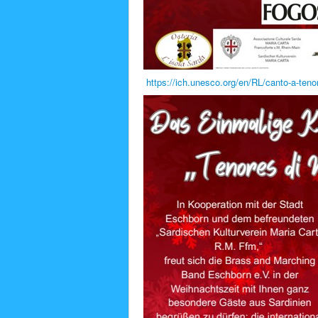
https://ich.unesco.org/en/RL/canto-a-teno