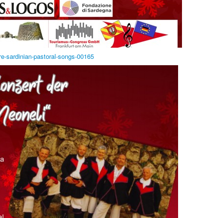
re-sardinian-pastoral-songs-00165