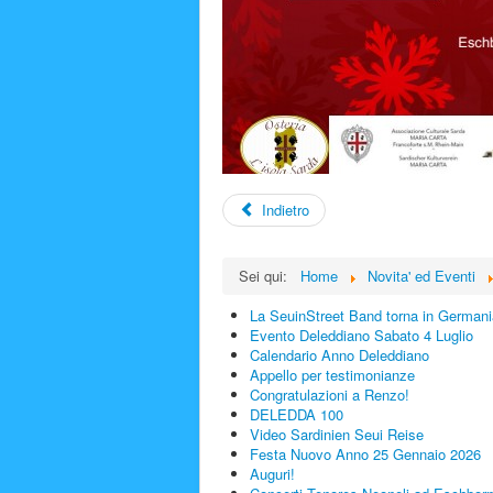
Indietro
Sei qui:
Home
Novita' ed Eventi
La SeuinStreet Band torna in Germani
Evento Deleddiano Sabato 4 Luglio
Calendario Anno Deleddiano
Appello per testimonianze
Congratulazioni a Renzo!
DELEDDA 100
Video Sardinien Seui Reise
Festa Nuovo Anno 25 Gennaio 2026
Auguri!