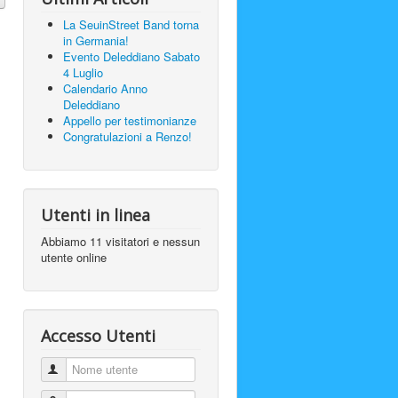
La SeuinStreet Band torna
in Germania!
Evento Deleddiano Sabato
4 Luglio
Calendario Anno
Deleddiano
Appello per testimonianze
Congratulazioni a Renzo!
Utenti in linea
Abbiamo 11 visitatori e nessun
utente online
Accesso Utenti
Nome utente