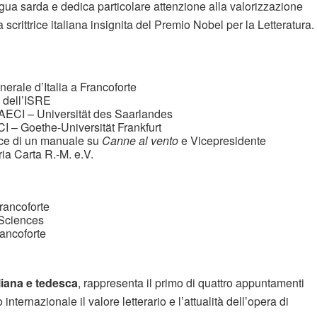
gua sarda e dedica particolare attenzione alla valorizzazione
scrittrice italiana insignita del Premio Nobel per la Letteratura.
rale d’Italia a Francoforte
e dell’ISRE
 MAECI – Universität des Saarlandes
I – Goethe-Universität Frankfurt
ice di un manuale su
Canne al vento
e Vicepresidente
ia Carta R.-M. e.V.
rancoforte
 Sciences
rancoforte
aliana e tedesca
, rappresenta il primo di quattro appuntamenti
 internazionale il valore letterario e l’attualità dell’opera di