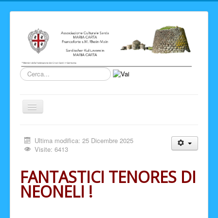
Cerca...
Cambia
navigazione
Home
Ultima modifica: 25 Dicembre 2025
Novita' ed Eventi
Visite: 6413
Su di noi
FANTASTICI TENORES DI
Storia del Circolo
NEONELI !
Sardegna
Info e link