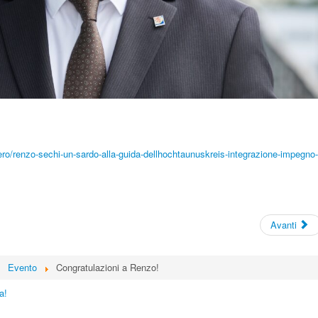
estero/renzo-sechi-un-sardo-alla-guida-dellhochtaunuskreis-integrazione-impegno-
Avanti
Evento
Congratulazioni a Renzo!
a!