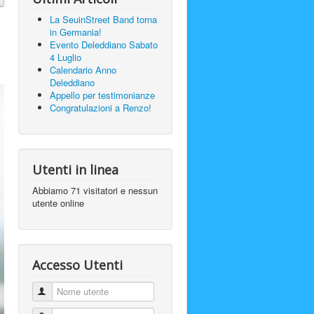
La SeuinStreet Band torna
in Germania!
Evento Deleddiano Sabato
4 Luglio
Calendario Anno
Deleddiano
Appello per testimonianze
Congratulazioni a Renzo!
Utenti in linea
Abbiamo 71 visitatori e nessun
utente online
Accesso Utenti
Nome utente