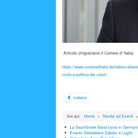
Articolo (ringraziamo il Corriere d' Italia)
https://www.corriereditalia.de/italiani-all
civile-e-politica-dei-valori/
Indietro
Sei qui:
Home
Novita' ed Eventi
La SeuinStreet Band torna in Germani
Evento Deleddiano Sabato 4 Luglio