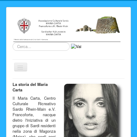
Cerca...
Cambia
navigazione
Home
La storia del Maria
Carta
Novita' ed Eventi
Il Maria Carta, Centro
Su di noi
Culturale Ricreativo
Sardo Rhein-Main e.V.
Storia del Circolo
Francoforte, nacque
dietro l'iniziativa di un
Sardegna
gruppo di Sardi residenti
nella zona di Magonza
Info e link
(Mainz), che negli anni