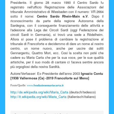
Presidente. Il giorno 28 marzo 1990 il Centro Sardo fu
registrato nell'ufficio Registrazione delle Associazioni del
tribunale Amministrativo di Wiesbaden con il numero: VR 2664
sotto il nome:
Centro Sardo Rhein-Main e.V
. Dopo il
riconoscimento da parte della regione Autonoma della
Sardegna, con il conseguente finanziamento delle attività e
l'adesione alla Lega dei Circoli Sardi (oggi Federazione dei
circoli Sardi in Germania), si trovò una sede a Rödelheim.
Allora si pose il problema di cambiare la registrazione al
tribunale di Francoforte e decidemmo di dare un nome al nostro
centro, un nome nuovo, anche per uscire dai soliti
Gennargentu, Quattro Mori, ecc. Cosi la scelta non poté che
cadere su Maria Carta che per la sua voce, per le sue qualità
artistiche, per il suo modo di cantare ci faceva sentire ancora
più orgogliosi della nostra Sardità.
Autore/Verfasser: Ex-Presidente dell'anno 2003
Ignazio Contu
[1938 Vallermosa (Ca) -2019 Francoforte sul Meno]
Fonte/Quelle:
www.
fondazionemariacarta.it
http://de.wikipedia.org/wiki/Maria_Carta
(deutsch/tedesco)
http://it.wikipedia.org/wiki/Maria_Carta
(italienisch/italiano)