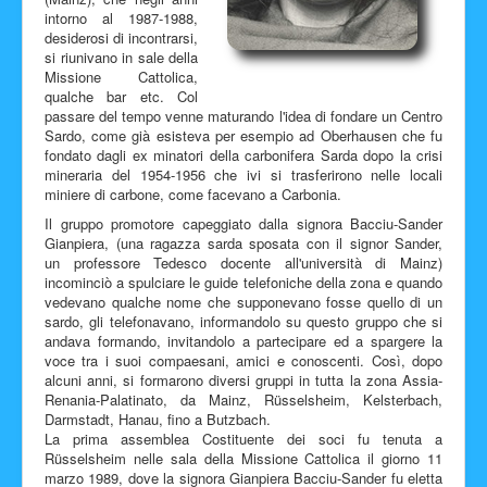
intorno al 1987-1988,
Facebook
desiderosi di incontrarsi,
si riunivano in sale della
Missione Cattolica,
qualche bar etc. Col
passare del tempo venne maturando l'idea di fondare un Centro
Sardo, come già esisteva per esempio ad Oberhausen che fu
fondato dagli ex minatori della carbonifera Sarda dopo la crisi
mineraria del 1954-1956 che ivi si trasferirono nelle locali
miniere di carbone, come facevano a Carbonia.
Il gruppo promotore capeggiato dalla signora Bacciu-Sander
Gianpiera, (una ragazza sarda sposata con il signor Sander,
un professore Tedesco docente all'università di Mainz)
incominciò a spulciare le guide telefoniche della zona e quando
vedevano qualche nome che supponevano fosse quello di un
sardo, gli telefonavano, informandolo su questo gruppo che si
andava formando, invitandolo a partecipare ed a spargere la
voce tra i suoi compaesani, amici e conoscenti. Così, dopo
alcuni anni, si formarono diversi gruppi in tutta la zona Assia-
Renania-Palatinato, da Mainz, Rüsselsheim, Kelsterbach,
Darmstadt, Hanau, fino a Butzbach.
La prima assemblea Costituente dei soci fu tenuta a
Rüsselsheim nelle sala della Missione Cattolica il giorno 11
marzo 1989, dove la signora Gianpiera Bacciu-Sander fu eletta