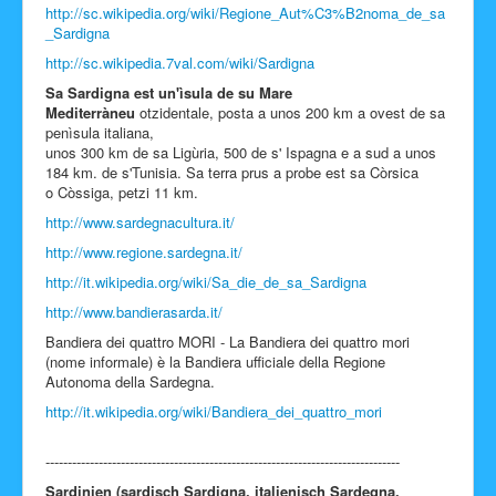
http://sc.wikipedia.org/wiki/Regione_Aut%C3%B2noma_de_sa
Facebook
_Sardigna
http://sc.wikipedia.7val.com/wiki/Sardigna
Sa Sardigna est un'ìsula de su Mare
Mediterràneu
otzidentale, posta a unos 200 km a ovest de sa
penìsula italiana,
unos 300 km de sa Ligùria, 500 de s' Ispagna e a sud a unos
184 km. de s'Tunisia. Sa terra prus a probe est sa Còrsica
o Còssiga, petzi 11 km.
http://www.sardegnacultura.it/
http://www.regione.sardegna.it/
http://it.wikipedia.org/wiki/Sa_die_de_sa_Sardigna
http://www.bandierasarda.it/
Bandiera dei quattro MORI - La Bandiera dei quattro mori
(nome informale) è la Bandiera ufficiale della Regione
Autonoma della Sardegna.
http://it.wikipedia.org/wiki/Bandiera_dei_quattro_mori
--------------------------------------------------------------------------------
Sardinien (sardisch Sardigna, italienisch Sardegna,