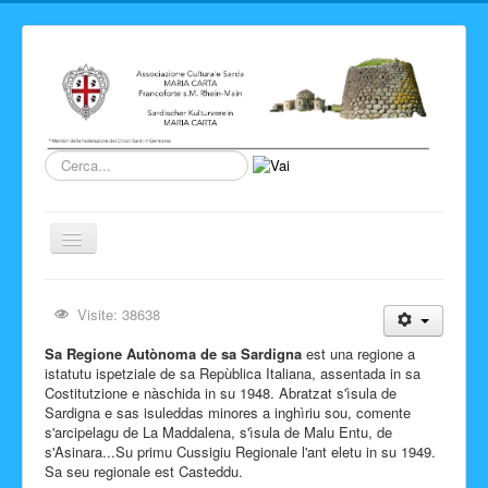
Cerca...
Cambia
navigazione
Home
Visite: 38638
Novita' ed Eventi
Sa Regione Autònoma de sa Sardigna
est una regione a
Su di noi
istatutu ispetziale de sa Repùblica Italiana, assentada in sa
Costitutzione e nàschida in su 1948. Abratzat s'ìsula de
Storia del Circolo
Sardigna e sas isuleddas minores a inghìriu sou, comente
s'arcipelagu de La Maddalena, s'ìsula de Malu Entu, de
Sardegna
s'Asinara...Su primu Cussigiu Regionale l'ant eletu in su 1949.
Sa seu regionale est Casteddu.
Info e link