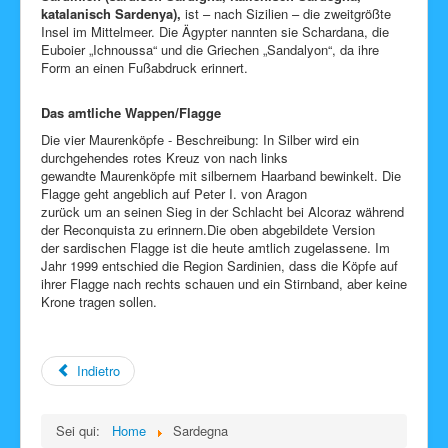
katalanisch Sardenya),
ist – nach Sizilien – die zweitgrößte
Insel im Mittelmeer. Die Ägypter nannten sie Schardana, die
Euboier „Ichnoussa“ und die Griechen „Sandalyon“, da ihre
Form an einen Fußabdruck erinnert.
Das amtliche Wappen/Flagge
Die vier Maurenköpfe - Beschreibung: In Silber wird ein
durchgehendes rotes Kreuz von nach links
gewandte Maurenköpfe mit silbernem Haarband bewinkelt. Die
Flagge geht angeblich auf Peter I. von Aragon
zurück um an seinen Sieg in der Schlacht bei Alcoraz während
der Reconquista zu erinnern.Die oben abgebildete Version
der sardischen Flagge ist die heute amtlich zugelassene. Im
Jahr 1999 entschied die Region Sardinien, dass die Köpfe auf
ihrer Flagge nach rechts schauen und ein Stirnband, aber keine
Krone tragen sollen.
Indietro
Sei qui:
Home
Sardegna