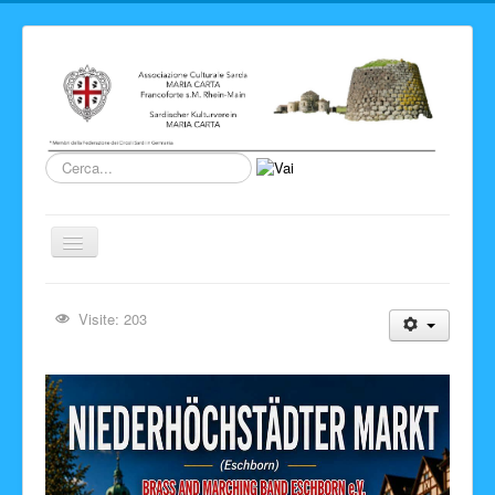
Cerca...
Cambia
navigazione
Home
Visite: 203
Novita' ed Eventi
Su di noi
Storia del Circolo
Sardegna
Info e link