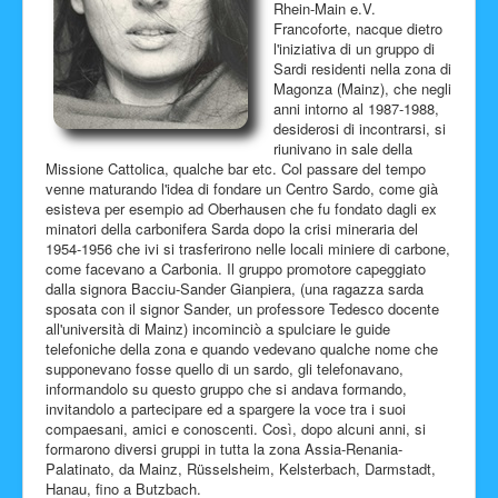
Rhein-Main e.V.
Francoforte, nacque dietro
l'iniziativa di un gruppo di
Sardi residenti nella zona di
Magonza (Mainz), che negli
anni intorno al 1987-1988,
desiderosi di incontrarsi, si
riunivano in sale della
Missione Cattolica, qualche bar etc. Col passare del tempo
venne maturando l'idea di fondare un Centro Sardo, come già
esisteva per esempio ad Oberhausen che fu fondato dagli ex
minatori della carbonifera Sarda dopo la crisi mineraria del
1954-1956 che ivi si trasferirono nelle locali miniere di carbone,
come facevano a Carbonia. Il gruppo promotore capeggiato
dalla signora Bacciu-Sander Gianpiera, (una ragazza sarda
sposata con il signor Sander, un professore Tedesco docente
all'università di Mainz) incominciò a spulciare le guide
telefoniche della zona e quando vedevano qualche nome che
supponevano fosse quello di un sardo, gli telefonavano,
informandolo su questo gruppo che si andava formando,
invitandolo a partecipare ed a spargere la voce tra i suoi
compaesani, amici e conoscenti. Così, dopo alcuni anni, si
formarono diversi gruppi in tutta la zona Assia-Renania-
Palatinato, da Mainz, Rüsselsheim, Kelsterbach, Darmstadt,
Hanau, fino a Butzbach.