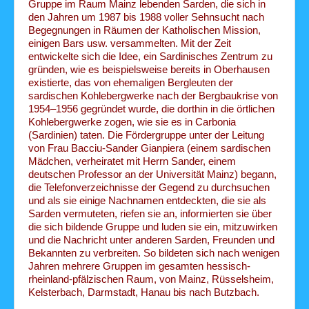
Gruppe im Raum Mainz lebenden Sarden, die sich in
den Jahren um 1987 bis 1988 voller Sehnsucht nach
Begegnungen in Räumen der Katholischen Mission,
einigen Bars usw. versammelten. Mit der Zeit
entwickelte sich die Idee, ein Sardinisches Zentrum zu
gründen, wie es beispielsweise bereits in Oberhausen
existierte, das von ehemaligen Bergleuten der
sardischen Kohlebergwerke nach der Bergbaukrise von
1954–1956 gegründet wurde, die dorthin in die örtlichen
Kohlebergwerke zogen, wie sie es in Carbonia
(Sardinien) taten. Die Fördergruppe unter der Leitung
von Frau Bacciu-Sander Gianpiera (einem sardischen
Mädchen, verheiratet mit Herrn Sander, einem
deutschen Professor an der Universität Mainz) begann,
die Telefonverzeichnisse der Gegend zu durchsuchen
und als sie einige Nachnamen entdeckten, die sie als
Sarden vermuteten, riefen sie an, informierten sie über
die sich bildende Gruppe und luden sie ein, mitzuwirken
und die Nachricht unter anderen Sarden, Freunden und
Bekannten zu verbreiten. So bildeten sich nach wenigen
Jahren mehrere Gruppen im gesamten hessisch-
rheinland-pfälzischen Raum, von Mainz, Rüsselsheim,
Kelsterbach, Darmstadt, Hanau bis nach Butzbach.