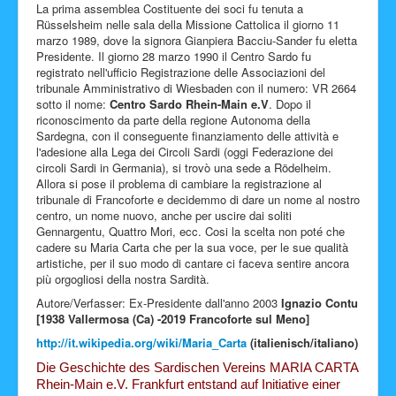
La prima assemblea Costituente dei soci fu tenuta a
Rüsselsheim nelle sala della Missione Cattolica il giorno 11
marzo 1989, dove la signora Gianpiera Bacciu-Sander fu eletta
Presidente. Il giorno 28 marzo 1990 il Centro Sardo fu
registrato nell'ufficio Registrazione delle Associazioni del
tribunale Amministrativo di Wiesbaden con il numero: VR 2664
sotto il nome:
Centro Sardo Rhein-Main e.V
. Dopo il
riconoscimento da parte della regione Autonoma della
Sardegna, con il conseguente finanziamento delle attività e
l'adesione alla Lega dei Circoli Sardi (oggi Federazione dei
circoli Sardi in Germania), si trovò una sede a Rödelheim.
Allora si pose il problema di cambiare la registrazione al
tribunale di Francoforte e decidemmo di dare un nome al nostro
centro, un nome nuovo, anche per uscire dai soliti
Gennargentu, Quattro Mori, ecc. Cosi la scelta non poté che
cadere su Maria Carta che per la sua voce, per le sue qualità
artistiche, per il suo modo di cantare ci faceva sentire ancora
più orgogliosi della nostra Sardità.
Autore/Verfasser: Ex-Presidente dall'anno 2003
Ignazio Contu
[1938 Vallermosa (Ca) -2019 Francoforte sul Meno]
http://it.wikipedia.org/wiki/Maria_Carta
(italienisch/italiano)
Die Geschichte des Sardischen Vereins MARIA CARTA
Rhein-Main e.V. Frankfurt entstand auf Initiative einer