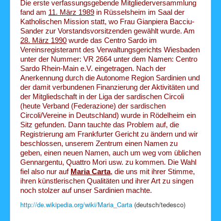
Die erste verfassungsgebende Mitgliederversammlung
fand am
11. März 1989
in Rüsselsheim im Saal der
Katholischen Mission statt, wo Frau Gianpiera Bacciu-
Sander zur Vorstandsvorsitzenden gewählt wurde. Am
28. März 1990
wurde das Centro Sardo im
Vereinsregisteramt des Verwaltungsgerichts Wiesbaden
unter der Nummer: VR 2664 unter dem Namen: Centro
Sardo Rhein-Main e.V. eingetragen. Nach der
Anerkennung durch die Autonome Region Sardinien und
der damit verbundenen Finanzierung der Aktivitäten und
der Mitgliedschaft in der Liga der sardischen Circoli
(heute Verband (Federazione) der sardischen
Circoli/Vereine in Deutschland) wurde in Rödelheim ein
Sitz gefunden. Dann tauchte das Problem auf, die
Registrierung am Frankfurter Gericht zu ändern und wir
beschlossen, unserem Zentrum einen Namen zu
geben, einen neuen Namen, auch um weg vom üblichen
Gennargentu, Quattro Mori usw. zu kommen. Die Wahl
fiel also nur auf
Maria Carta
, die uns mit ihrer Stimme,
ihren künstlerischen Qualitäten und ihrer Art zu singen
noch stolzer auf unser Sardinien machte.
http://de.wikipedia.org/wiki/Maria_Carta
(deutsch/tedesco)