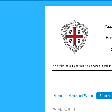
Home
Novita' ed Eventi
Su di no
Visite: 5143