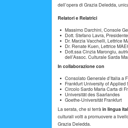
dell’opera di Grazia Deledda, unica 
Relatori e Relatrici
Massimo Darchini, Console Gene
Dott. Stefano Lavra, President
Dr. Marzia Vacchelli, Lettrice
Dr. Renate Kuen, Lettrice MAEC
Dott.ssa Cinzia Marongiu, autr
dell’Assoc. Culturale Sarda Mar
In collaborazione con
Consolato Generale d’Italia a F
Frankfurt University of Applied
Circolo Sardo Maria Carta di F
Universität des Saarlandes
Goethe-Universität Frankfurt
La serata, che si terrà
in lingua it
culturali volti a promuovere a livello
Grazia Deledda.