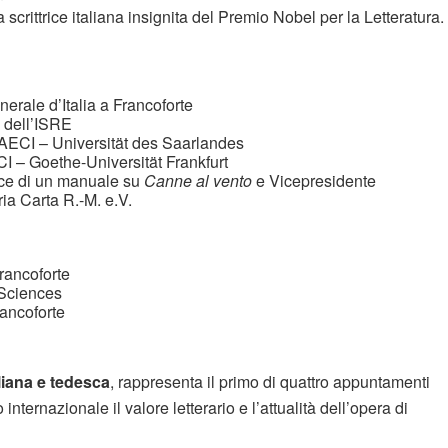
scrittrice italiana insignita del Premio Nobel per la Letteratura.
rale d’Italia a Francoforte
e dell’ISRE
 MAECI – Universität des Saarlandes
I – Goethe-Universität Frankfurt
ice di un manuale su
Canne al vento
e Vicepresidente
ia Carta R.-M. e.V.
rancoforte
 Sciences
rancoforte
aliana e tedesca
, rappresenta il primo di quattro appuntamenti
 internazionale il valore letterario e l’attualità dell’opera di