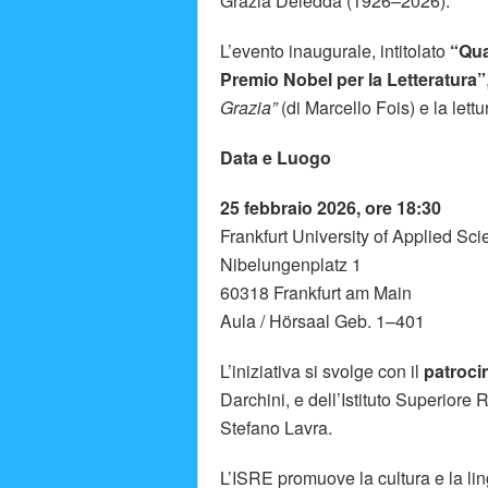
Grazia Deledda (1926–2026).
L’evento inaugurale, intitolato
“Qua
Premio Nobel per la Letteratura”
Grazia”
(di Marcello Fois) e la lettu
Data e Luogo
25 febbraio 2026, ore 18:30
Frankfurt University of Applied Sc
Nibelungenplatz 1
60318 Frankfurt am Main
Aula / Hörsaal Geb. 1–401
L’iniziativa si svolge con il
patroci
Darchini, e dell’Istituto Superiore
Stefano Lavra.
L’ISRE promuove la cultura e la lin