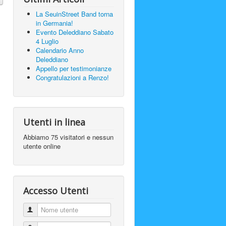
La SeuinStreet Band torna
in Germania!
Evento Deleddiano Sabato
4 Luglio
Calendario Anno
Deleddiano
Appello per testimonianze
Congratulazioni a Renzo!
Utenti in linea
Abbiamo 75 visitatori e nessun
utente online
Accesso Utenti
Nome utente