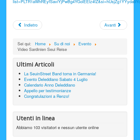
list=PLTR1aWhREyfSaviYjPwBg4YGolEElz4fZ&si=hUsjZg1YYyda9Y
Facebook
Indietro
Avanti
Sei qui:
Home
Su di noi
Evento
Video Sardinien Seui Reise
Ultimi Articoli
La SeuinStreet Band torna in Germania!
Evento Deleddiano Sabato 4 Luglio
Calendario Anno Deleddiano
Appello per testimonianze
Congratulazioni a Renzo!
Utenti in linea
Abbiamo 103 visitatori e nessun utente online