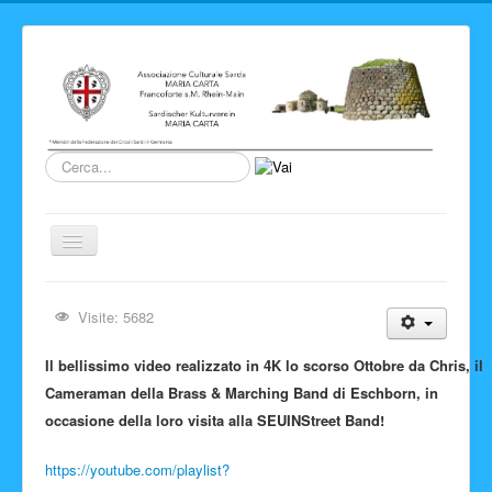
Cerca...
Cambia
navigazione
Home
Visite: 5682
Novita' ed Eventi
Il bellissimo video realizzato in 4K lo scorso Ottobre da Chris, il
Su di noi
Cameraman della Brass & Marching Band di Eschborn, in
Storia del Circolo
occasione della loro visita alla SEUINStreet Band!
Sardegna
https://youtube.com/playlist?
Info e link