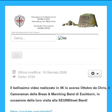
Cerca...
Cambia
navigazione
Home
Ultima modifica: 19 Gennaio 2026
Novita' ed Eventi
Visite: 5723
Su di noi
Il bellissimo video realizzato in 4K lo scorso Ottobre da Chris, il
Storia del Circolo
Cameraman della Brass & Marching Band di Eschborn, in
occasione della loro visita alla SEUINStreet Band!
Sardegna
Info e link
https://youtube.com/playlist?