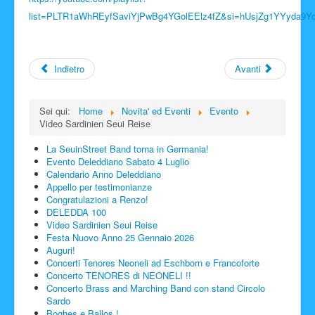
list=PLTR1aWhREyfSaviYjPwBg4YGolEElz4fZ&si=hUsjZg1YYyda9Y
Facebook
Indietro
Avanti
Sei qui:
Home
Novita' ed Eventi
Evento
Video Sardinien Seui Reise
La SeuinStreet Band torna in Germania!
Evento Deleddiano Sabato 4 Luglio
Calendario Anno Deleddiano
Appello per testimonianze
Congratulazioni a Renzo!
DELEDDA 100
Video Sardinien Seui Reise
Festa Nuovo Anno 25 Gennaio 2026
Auguri!
Concerti Tenores Neoneli ad Eschborn e Francoforte
Concerto TENORES di NEONELI !!
Concerto Brass and Marching Band con stand Circolo
Sardo
Boghes e Ballos !