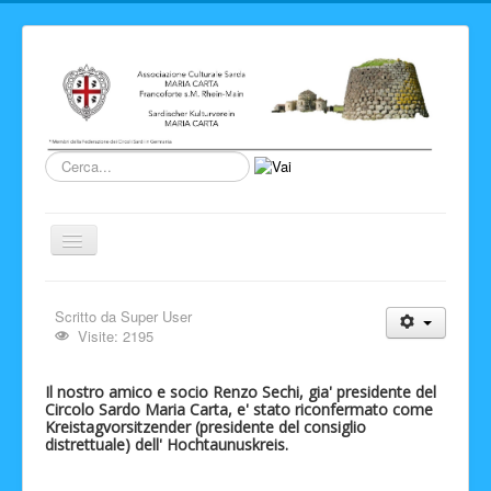
Cerca...
Cambia
navigazione
Home
Scritto da
Super User
Novita' ed Eventi
Visite: 2195
Su di noi
Il nostro amico e socio Renzo Sechi, gia' presidente del
Storia del Circolo
Circolo Sardo Maria Carta, e' stato riconfermato come
Kreistagvorsitzender (presidente del consiglio
Sardegna
distrettuale) dell' Hochtaunuskreis.
Info e link