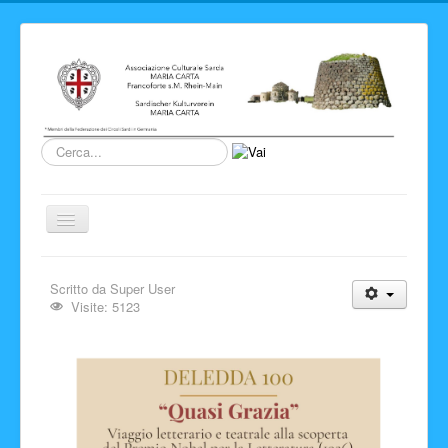
Cerca...
Cambia
navigazione
Home
Scritto da
Super User
Novita' ed Eventi
Visite: 5123
Su di noi
Storia del Circolo
Sardegna
Info e link