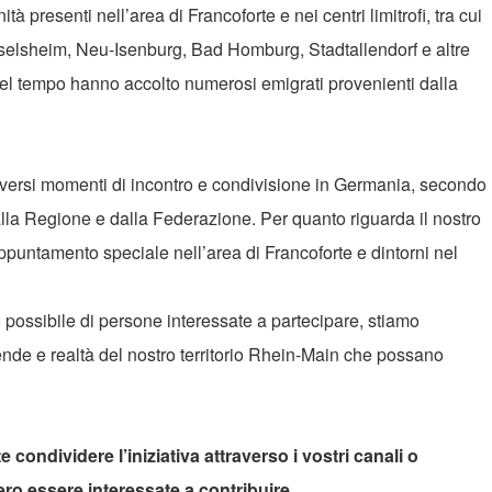
tà presenti nell’area di Francoforte e nei centri limitrofi, tra cui
elsheim, Neu-Isenburg, Bad Homburg, Stadtallendorf e altre
 nel tempo hanno accolto numerosi emigrati provenienti dalla
iversi momenti di incontro e condivisione in Germania, secondo
alla Regione e dalla Federazione. Per quanto riguarda il nostro
puntamento speciale nell’area di Francoforte e dintorni nel
possibile di persone interessate a partecipare, stiamo
ende e realtà del nostro territorio Rhein-Main che possano
condividere l’iniziativa attraverso i vostri canali o
o essere interessate a contribuire.