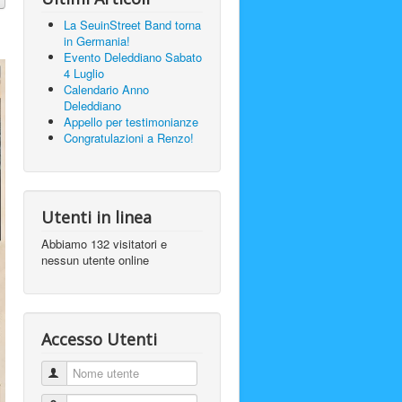
La SeuinStreet Band torna
in Germania!
Evento Deleddiano Sabato
4 Luglio
Calendario Anno
Deleddiano
Appello per testimonianze
Congratulazioni a Renzo!
Utenti in linea
Abbiamo 132 visitatori e
nessun utente online
Accesso Utenti
Nome utente