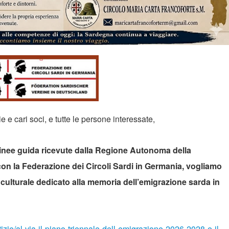
 e cari soci, e tutte le persone interessate,
le linee guida ricevute dalla Regione Autonoma della
on la Federazione dei Circoli Sardi in Germania, vogliamo
culturale dedicato alla memoria dell’emigrazione sarda in
izie/al-via-il-piano-triennale-dell-emigrazione-2026-2028-e-il-