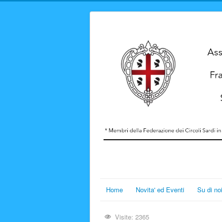
Home
Novita' ed Eventi
Su di no
Visite: 2365