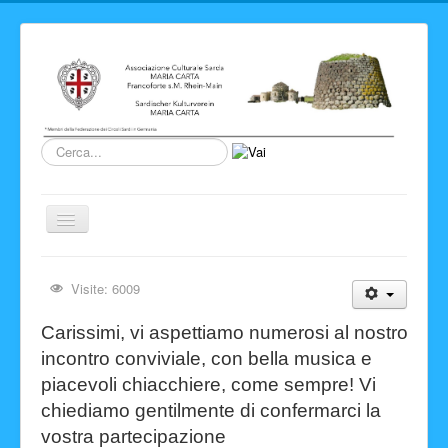
Cerca...
Cambia
navigazione
Home
Visite: 6009
Novita' ed Eventi
Carissimi, vi aspettiamo numerosi al nostro
Su di noi
incontro conviviale,
con bella musica e
Storia del Circolo
piacevoli chiacchiere, come sempre!
Vi
Sardegna
chiediamo gentilmente di confermarci la
vostra partecipazione
Info e link