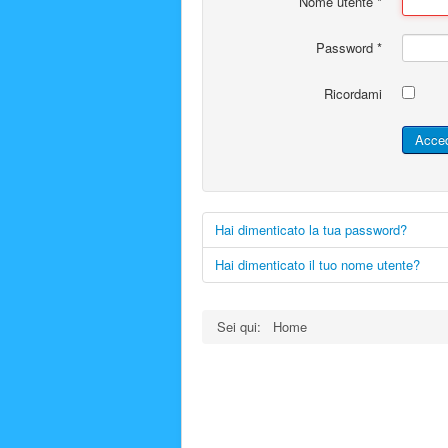
Nome utente
*
Password
*
Ricordami
Acce
Hai dimenticato la tua password?
Hai dimenticato il tuo nome utente?
Sei qui:
Home