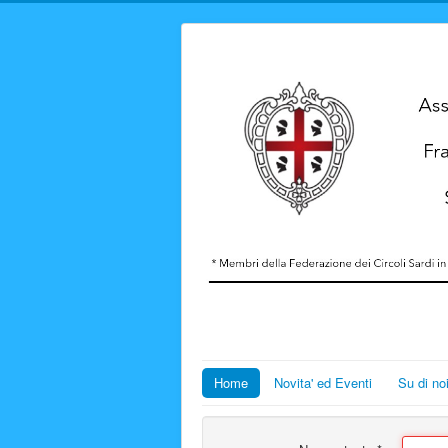
Home
Novita' ed Eventi
Su di no