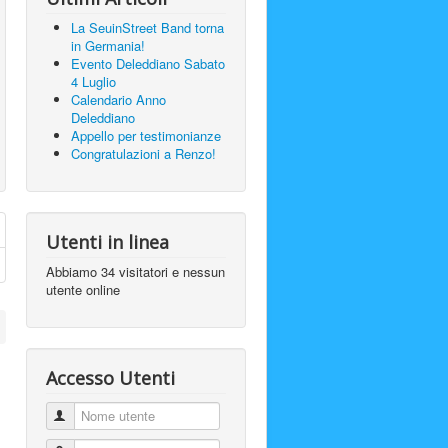
La SeuinStreet Band torna
in Germania!
Evento Deleddiano Sabato
4 Luglio
Calendario Anno
Deleddiano
Appello per testimonianze
Congratulazioni a Renzo!
Utenti in linea
Abbiamo 34 visitatori e nessun
utente online
Accesso Utenti
Nome utente