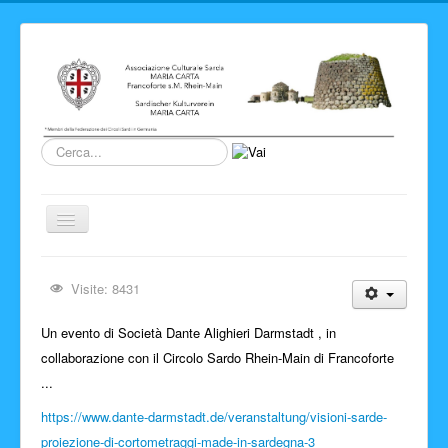
Cerca...
Cambia
navigazione
Home
Visite: 8431
Novita' ed Eventi
Un evento di
Società Dante Alighieri Darmstadt
, in
Su di noi
collaborazione con il Circolo Sardo Rhein-Main di Francoforte
Storia del Circolo
...
Sardegna
https://www.dante-darmstadt.de/veranstaltung/visioni-sarde-
Info e link
proiezione-di-cortometraggi-made-in-sardegna-3