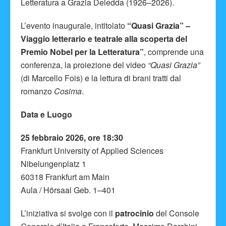
Letteratura a Grazia Deledda (1926–2026).
L’evento inaugurale, intitolato
“Quasi Grazia” –
Viaggio letterario e teatrale alla scoperta del
Premio Nobel per la Letteratura”
, comprende una
conferenza, la proiezione del video
“Quasi Grazia”
(di Marcello Fois) e la lettura di brani tratti dal
romanzo
Cosima
.
Data e Luogo
25 febbraio 2026, ore 18:30
Frankfurt University of Applied Sciences
Nibelungenplatz 1
60318 Frankfurt am Main
Aula / Hörsaal Geb. 1–401
L’iniziativa si svolge con il
patrocinio
del Console