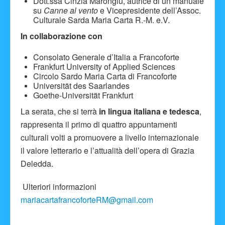
Dott.ssa Cinzia Marongiu, autrice di un manuale
su
Canne al vento
e Vicepresidente dell’Assoc.
Culturale Sarda Maria Carta R.-M. e.V.
In collaborazione con
Consolato Generale d’Italia a Francoforte
Frankfurt University of Applied Sciences
Circolo Sardo Maria Carta di Francoforte
Universität des Saarlandes
Goethe-Universität Frankfurt
La serata, che si terrà
in lingua italiana e tedesca
,
rappresenta il primo di quattro appuntamenti
culturali volti a promuovere a livello internazionale
il valore letterario e l’attualità dell’opera di Grazia
Deledda.
Ulteriori informazioni
mariacartafrancoforteRM@gmail.com