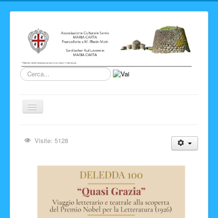
Cerca...
Cambia
navigazione
Home
Visite: 5128
Novita' ed Eventi
Su di noi
Storia del Circolo
Sardegna
Info e link