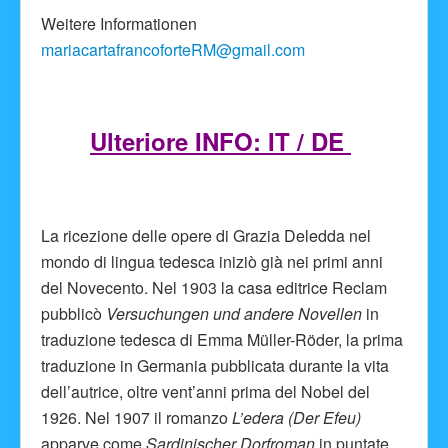
Weitere Informationen
mariacartafrancoforteRM@gmail.com
Ulteriore INFO: IT / DE
La ricezione delle opere di Grazia Deledda nel
mondo di lingua tedesca iniziò già nei primi anni
del Novecento. Nel 1903 la casa editrice Reclam
pubblicò
Versuchungen und andere Novellen
in
traduzione tedesca di Emma Müller-Röder, la prima
traduzione in Germania pubblicata durante la vita
dell’autrice, oltre vent’anni prima del Nobel del
1926. Nel 1907 il romanzo
L’edera (Der Efeu)
apparve come
Sardinischer Dorfroman
in puntate