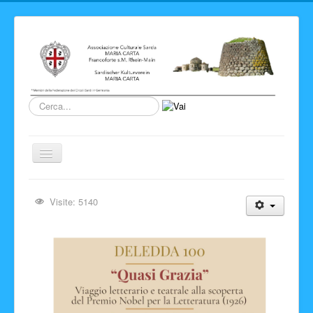
Cerca...
Cambia
navigazione
Home
Visite: 5140
Novita' ed Eventi
Su di noi
Storia del Circolo
Sardegna
Info e link