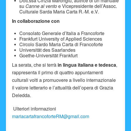
Dott.ssa Cinzia Marongiu, autrice di un manuale
su
Canne al vento
e Vicepresidente dell’Assoc.
Culturale Sarda Maria Carta R.-M. e.V.
In collaborazione con
Consolato Generale d’Italia a Francoforte
Frankfurt University of Applied Sciences
Circolo Sardo Maria Carta di Francoforte
Universität des Saarlandes
Goethe-Universität Frankfurt
La serata, che si terrà
in lingua italiana e tedesca
,
rappresenta il primo di quattro appuntamenti
culturali volti a promuovere a livello internazionale
il valore letterario e l’attualità dell’opera di Grazia
Deledda.
Ulteriori informazioni
mariacartafrancoforteRM@gmail.com