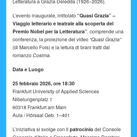
Letteratura a Grazia Deledda (1926–2026).
L’evento inaugurale, intitolato
“Quasi Grazia” –
Viaggio letterario e teatrale alla scoperta del
Premio Nobel per la Letteratura”
, comprende una
conferenza, la proiezione del video
“Quasi Grazia”
(di Marcello Fois) e la lettura di brani tratti dal
romanzo
Cosima
.
Data e Luogo
25 febbraio 2026, ore 18:30
Frankfurt University of Applied Sciences
Nibelungenplatz 1
60318 Frankfurt am Main
Aula / Hörsaal Geb. 1–401
L’iniziativa si svolge con il
patrocinio
del Console