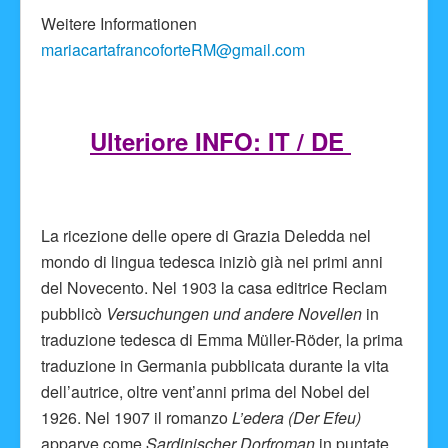
Weitere Informationen
mariacartafrancoforteRM@gmail.com
Ulteriore INFO: IT / DE
La ricezione delle opere di Grazia Deledda nel
mondo di lingua tedesca iniziò già nei primi anni
del Novecento. Nel 1903 la casa editrice Reclam
pubblicò
Versuchungen und andere Novellen
in
traduzione tedesca di Emma Müller-Röder, la prima
traduzione in Germania pubblicata durante la vita
dell’autrice, oltre vent’anni prima del Nobel del
1926. Nel 1907 il romanzo
L’edera (Der Efeu)
apparve come
Sardinischer Dorfroman
in puntate