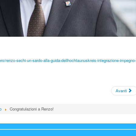
estero/renzo-sechi-un-sardo-alla-guida-dellhochtaunuskreis-integrazione-impegno-
Avanti
o
Congratulazioni a Renzo!