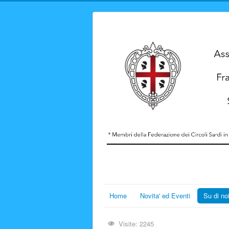
Home
Novita' ed Eventi
Su di no
Visite: 2245