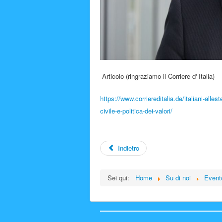
Articolo (ringraziamo il Corriere d' Italia)
https://www.corriereditalia.de/italiani-all
civile-e-politica-dei-valori/
Indietro
Sei qui:
Home
Su di noi
Event