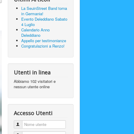
La SeuinStreet Band torna
in Germania!
Evento Deleddiano Sabato
4 Luglio
Calendario Anno
Deleddiano
Appello per testimonianze
Congratulazioni a Renzo!
Utenti in linea
Abbiamo 102 visitatori e
nessun utente online
Accesso Utenti
Nome utente