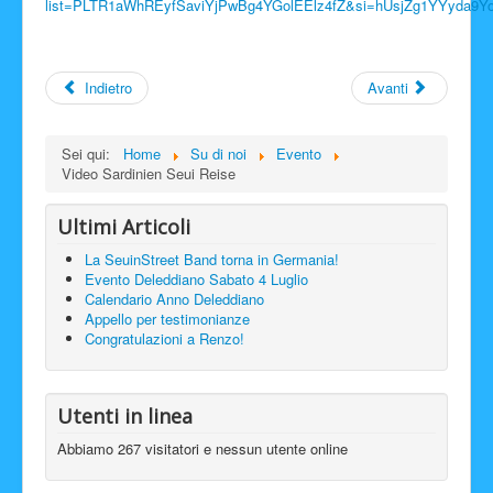
list=PLTR1aWhREyfSaviYjPwBg4YGolEElz4fZ&si=hUsjZg1YYyda9Y
Facebook
Indietro
Avanti
Sei qui:
Home
Su di noi
Evento
Video Sardinien Seui Reise
Ultimi Articoli
La SeuinStreet Band torna in Germania!
Evento Deleddiano Sabato 4 Luglio
Calendario Anno Deleddiano
Appello per testimonianze
Congratulazioni a Renzo!
Utenti in linea
Abbiamo 267 visitatori e nessun utente online