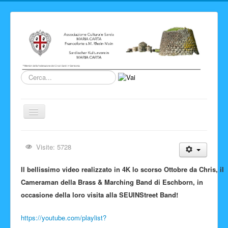
Cerca...
Cambia
navigazione
Home
Visite: 5728
Novita' ed Eventi
Il bellissimo video realizzato in 4K lo scorso Ottobre da Chris, il
Su di noi
Cameraman della Brass & Marching Band di Eschborn, in
Storia del Circolo
occasione della loro visita alla SEUINStreet Band!
Sardegna
https://youtube.com/playlist?
Info e link