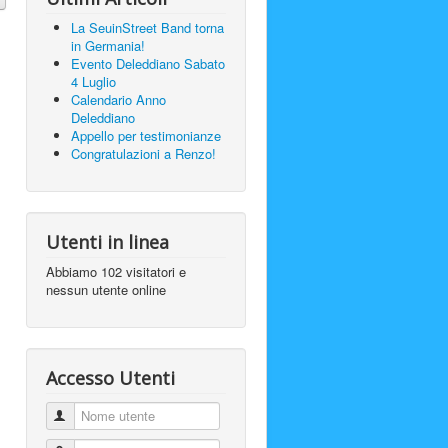
La SeuinStreet Band torna
in Germania!
Evento Deleddiano Sabato
4 Luglio
Calendario Anno
Deleddiano
Appello per testimonianze
Congratulazioni a Renzo!
Utenti in linea
Abbiamo 102 visitatori e
nessun utente online
Accesso Utenti
Nome utente