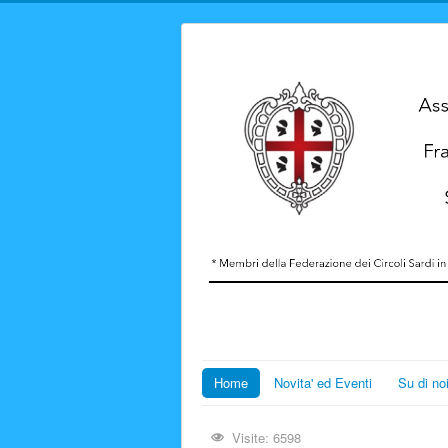
Home
Novita' ed Eventi
Su di no
Visite: 6598