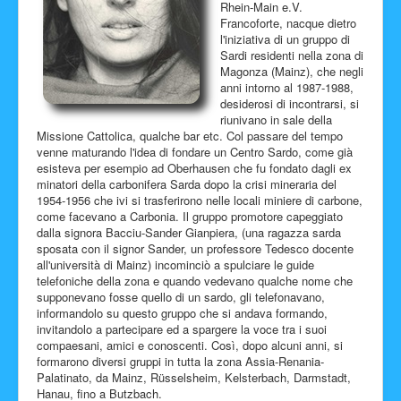
Rhein-Main e.V.
Francoforte, nacque dietro
l'iniziativa di un gruppo di
Sardi residenti nella zona di
Magonza (Mainz), che negli
anni intorno al 1987-1988,
desiderosi di incontrarsi, si
riunivano in sale della
Missione Cattolica, qualche bar etc. Col passare del tempo
venne maturando l'idea di fondare un Centro Sardo, come già
esisteva per esempio ad Oberhausen che fu fondato dagli ex
minatori della carbonifera Sarda dopo la crisi mineraria del
1954-1956 che ivi si trasferirono nelle locali miniere di carbone,
come facevano a Carbonia. Il gruppo promotore capeggiato
dalla signora Bacciu-Sander Gianpiera, (una ragazza sarda
sposata con il signor Sander, un professore Tedesco docente
all'università di Mainz) incominciò a spulciare le guide
telefoniche della zona e quando vedevano qualche nome che
supponevano fosse quello di un sardo, gli telefonavano,
informandolo su questo gruppo che si andava formando,
invitandolo a partecipare ed a spargere la voce tra i suoi
compaesani, amici e conoscenti. Così, dopo alcuni anni, si
formarono diversi gruppi in tutta la zona Assia-Renania-
Palatinato, da Mainz, Rüsselsheim, Kelsterbach, Darmstadt,
Hanau, fino a Butzbach.