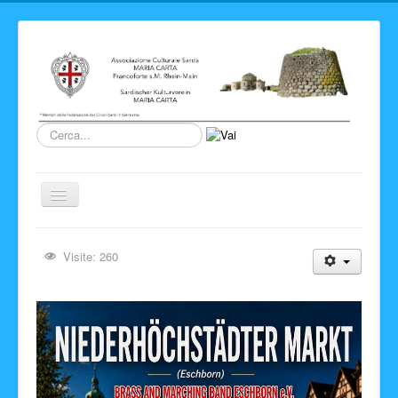
Cerca...
Cambia
navigazione
Home
Visite: 260
Novita' ed Eventi
Su di noi
Storia del Circolo
Sardegna
Info e link