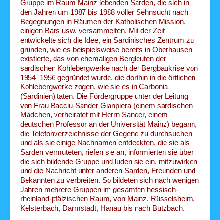
Gruppe im Raum Mainz lebenden Sarden, die sich in
den Jahren um 1987 bis 1988 voller Sehnsucht nach
Begegnungen in Räumen der Katholischen Mission,
einigen Bars usw. versammelten. Mit der Zeit
entwickelte sich die Idee, ein Sardinisches Zentrum zu
gründen, wie es beispielsweise bereits in Oberhausen
existierte, das von ehemaligen Bergleuten der
sardischen Kohlebergwerke nach der Bergbaukrise von
1954–1956 gegründet wurde, die dorthin in die örtlichen
Kohlebergwerke zogen, wie sie es in Carbonia
(Sardinien) taten. Die Fördergruppe unter der Leitung
von Frau Bacciu-Sander Gianpiera (einem sardischen
Mädchen, verheiratet mit Herrn Sander, einem
deutschen Professor an der Universität Mainz) begann,
die Telefonverzeichnisse der Gegend zu durchsuchen
und als sie einige Nachnamen entdeckten, die sie als
Sarden vermuteten, riefen sie an, informierten sie über
die sich bildende Gruppe und luden sie ein, mitzuwirken
und die Nachricht unter anderen Sarden, Freunden und
Bekannten zu verbreiten. So bildeten sich nach wenigen
Jahren mehrere Gruppen im gesamten hessisch-
rheinland-pfälzischen Raum, von Mainz, Rüsselsheim,
Kelsterbach, Darmstadt, Hanau bis nach Butzbach.