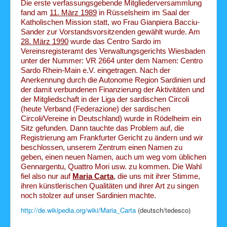
Die erste verfassungsgebende Mitgliederversammlung
fand am
11. März 1989
in Rüsselsheim im Saal der
Katholischen Mission statt, wo Frau Gianpiera Bacciu-
Sander zur Vorstandsvorsitzenden gewählt wurde. Am
28. März 1990
wurde das Centro Sardo im
Vereinsregisteramt des Verwaltungsgerichts Wiesbaden
unter der Nummer: VR 2664 unter dem Namen: Centro
Sardo Rhein-Main e.V. eingetragen. Nach der
Anerkennung durch die Autonome Region Sardinien und
der damit verbundenen Finanzierung der Aktivitäten und
der Mitgliedschaft in der Liga der sardischen Circoli
(heute Verband (Federazione) der sardischen
Circoli/Vereine in Deutschland) wurde in Rödelheim ein
Sitz gefunden. Dann tauchte das Problem auf, die
Registrierung am Frankfurter Gericht zu ändern und wir
beschlossen, unserem Zentrum einen Namen zu
geben, einen neuen Namen, auch um weg vom üblichen
Gennargentu, Quattro Mori usw. zu kommen. Die Wahl
fiel also nur auf
Maria Carta
, die uns mit ihrer Stimme,
ihren künstlerischen Qualitäten und ihrer Art zu singen
noch stolzer auf unser Sardinien machte.
http://de.wikipedia.org/wiki/Maria_Carta
(deutsch/tedesco)