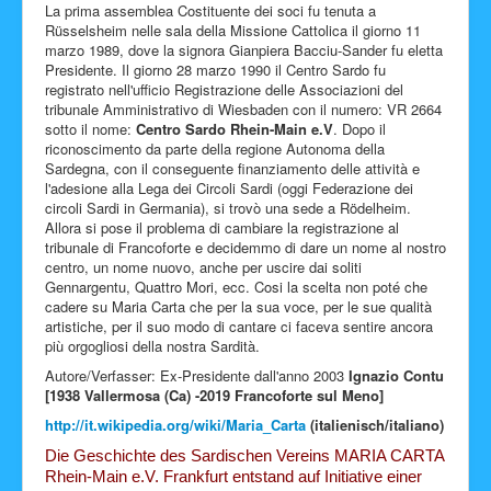
La prima assemblea Costituente dei soci fu tenuta a
Rüsselsheim nelle sala della Missione Cattolica il giorno 11
marzo 1989, dove la signora Gianpiera Bacciu-Sander fu eletta
Presidente. Il giorno 28 marzo 1990 il Centro Sardo fu
registrato nell'ufficio Registrazione delle Associazioni del
tribunale Amministrativo di Wiesbaden con il numero: VR 2664
sotto il nome:
Centro Sardo Rhein-Main e.V
. Dopo il
riconoscimento da parte della regione Autonoma della
Sardegna, con il conseguente finanziamento delle attività e
l'adesione alla Lega dei Circoli Sardi (oggi Federazione dei
circoli Sardi in Germania), si trovò una sede a Rödelheim.
Allora si pose il problema di cambiare la registrazione al
tribunale di Francoforte e decidemmo di dare un nome al nostro
centro, un nome nuovo, anche per uscire dai soliti
Gennargentu, Quattro Mori, ecc. Cosi la scelta non poté che
cadere su Maria Carta che per la sua voce, per le sue qualità
artistiche, per il suo modo di cantare ci faceva sentire ancora
più orgogliosi della nostra Sardità.
Autore/Verfasser: Ex-Presidente dall'anno 2003
Ignazio Contu
[1938 Vallermosa (Ca) -2019 Francoforte sul Meno]
http://it.wikipedia.org/wiki/Maria_Carta
(italienisch/italiano)
Die Geschichte des Sardischen Vereins MARIA CARTA
Rhein-Main e.V. Frankfurt entstand auf Initiative einer