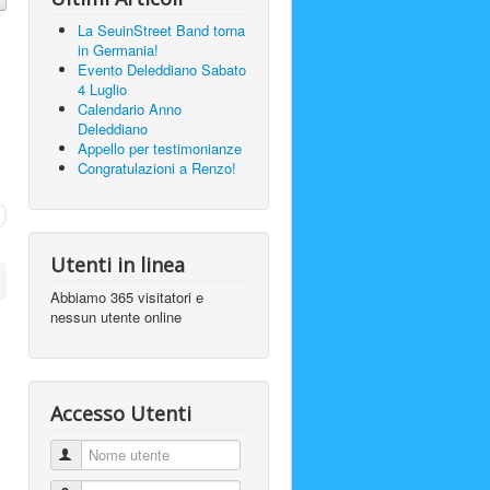
La SeuinStreet Band torna
in Germania!
Evento Deleddiano Sabato
4 Luglio
Calendario Anno
Deleddiano
Appello per testimonianze
Congratulazioni a Renzo!
Utenti in linea
Abbiamo 365 visitatori e
nessun utente online
Accesso Utenti
Nome utente