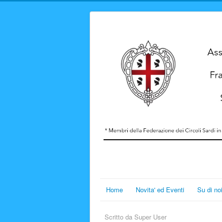
Home
Novita' ed Eventi
Su di no
Scritto da
Super User