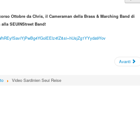
 scorso Ottobre da Chris, il Cameraman della Brass & Marching Band di
a alla SEUINStreet Band!
R1aWhREyfSaviYjPwBg4YGolEElz4fZ&si=hUsjZg1YYyda9Yov
Avanti
to
Video Sardinien Seui Reise