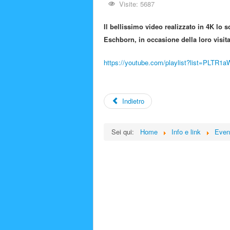
Visite: 5687
Il bellissimo video realizzato in 4K lo
Eschborn, in occasione della loro visit
https://youtube.com/playlist?list=PLT
Indietro
Sei qui:
Home
Info e link
Even