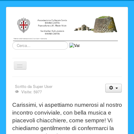
Cerca...
Cambia
navigazione
Home
Scritto da
Super User
Novita' ed Eventi
Visite: 5977
Su di noi
Carissimi, vi aspettiamo numerosi al nostro
Storia del Circolo
incontro conviviale,
con bella musica e
piacevoli chiacchiere, come sempre!
Vi
Sardegna
chiediamo gentilmente di confermarci la
Info e link